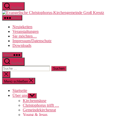
Direkt
Suchen
zum
Evange
Inhalt
Christo
wechseln
Menü
Kirche
Groß
Neuigkeiten
Kreutz
Veranstaltungen
Sie möchten…
Impressum/Datenschutz
Downloads
Menü
Suchen
Suche
nach:
Suche
schließen
Menü schließen
Startseite
Über uns
Untermenü
anzeigen
Kirchenmäuse
Christophorus trifft …
Gemeindekirchenrat
Young & Jesus