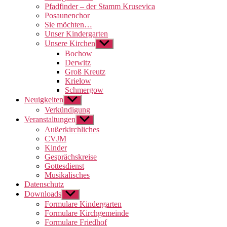
Pfadfinder – der Stamm Krusevica
Posaunenchor
Sie möchten…
Unser Kindergarten
Unsere Kirchen
Untermenü
anzeigen
Bochow
Derwitz
Groß Kreutz
Krielow
Schmergow
Neuigkeiten
Untermenü
anzeigen
Verkündigung
Veranstaltungen
Untermenü
anzeigen
Außerkirchliches
CVJM
Kinder
Gesprächskreise
Gottesdienst
Musikalisches
Datenschutz
Downloads
Untermenü
anzeigen
Formulare Kindergarten
Formulare Kirchgemeinde
Formulare Friedhof