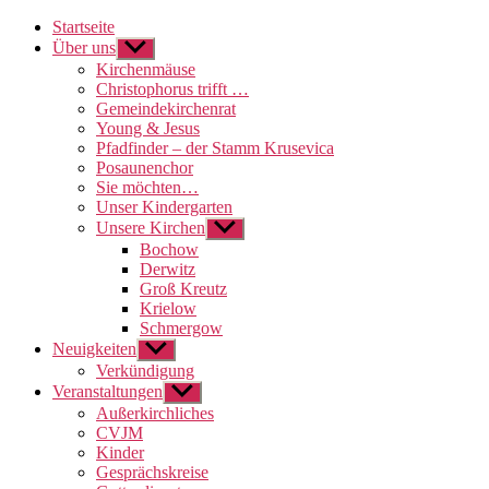
Startseite
Über uns
Untermenü
anzeigen
Kirchenmäuse
Christophorus trifft …
Gemeindekirchenrat
Young & Jesus
Pfadfinder – der Stamm Krusevica
Posaunenchor
Sie möchten…
Unser Kindergarten
Unsere Kirchen
Untermenü
anzeigen
Bochow
Derwitz
Groß Kreutz
Krielow
Schmergow
Neuigkeiten
Untermenü
anzeigen
Verkündigung
Veranstaltungen
Untermenü
anzeigen
Außerkirchliches
CVJM
Kinder
Gesprächskreise