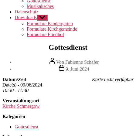
Gottesdienst
Musikalisches
Datenschutz
Downloads
Untermenü
anzeigen
Formulare Kindergarten
Formulare Kirchgemeinde
Formulare Friedhof
Gottesdienst
Beitragsautor
Von
Fabienne Schäfer
Beitragsdatum
9. Juni 2024
Datum/Zeit
Karte nicht verfügbar
Date(s) - 09/06/2024
10:30 - 11:30
Veranstaltungsort
Kirche Schmergow
Kategorien
Gottesdienst