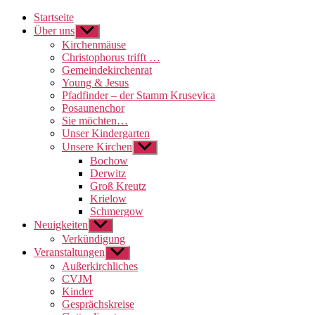
Startseite
Über uns
Untermenü
anzeigen
Kirchenmäuse
Christophorus trifft …
Gemeindekirchenrat
Young & Jesus
Pfadfinder – der Stamm Krusevica
Posaunenchor
Sie möchten…
Unser Kindergarten
Unsere Kirchen
Untermenü
anzeigen
Bochow
Derwitz
Groß Kreutz
Krielow
Schmergow
Neuigkeiten
Untermenü
anzeigen
Verkündigung
Veranstaltungen
Untermenü
anzeigen
Außerkirchliches
CVJM
Kinder
Gesprächskreise