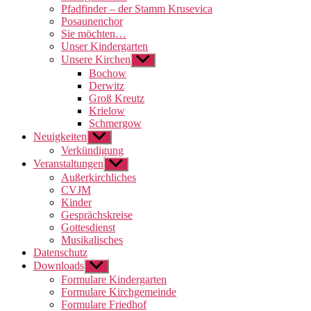
Pfadfinder – der Stamm Krusevica
Posaunenchor
Sie möchten…
Unser Kindergarten
Unsere Kirchen
Untermenü
anzeigen
Bochow
Derwitz
Groß Kreutz
Krielow
Schmergow
Neuigkeiten
Untermenü
anzeigen
Verkündigung
Veranstaltungen
Untermenü
anzeigen
Außerkirchliches
CVJM
Kinder
Gesprächskreise
Gottesdienst
Musikalisches
Datenschutz
Downloads
Untermenü
anzeigen
Formulare Kindergarten
Formulare Kirchgemeinde
Formulare Friedhof