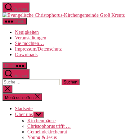
Direkt
Suchen
zum
Evange
Inhalt
Christo
wechseln
Menü
Kirche
Groß
Neuigkeiten
Kreutz
Veranstaltungen
Sie möchten…
Impressum/Datenschutz
Downloads
Menü
Suchen
Suche
nach:
Suche
schließen
Menü schließen
Startseite
Über uns
Untermenü
anzeigen
Kirchenmäuse
Christophorus trifft …
Gemeindekirchenrat
Young & Jesus