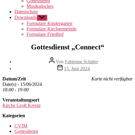
Gottesdienst
Musikalisches
Datenschutz
Downloads
Untermenü
anzeigen
Formulare Kindergarten
Formulare Kirchgemeinde
Formulare Friedhof
Gottesdienst „Connect“
Beitragsautor
Von
Fabienne Schäfer
Beitragsdatum
15. Juni 2024
Datum/Zeit
Karte nicht verfügbar
Date(s) - 15/06/2024
18:00 - 19:00
Veranstaltungsort
Kirche Groß Kreutz
Kategorien
CVJM
Gottesdienst