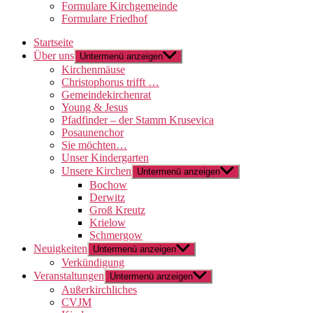
Formulare Kirchgemeinde
Formulare Friedhof
Startseite
Über uns
Untermenü anzeigen
Kirchenmäuse
Christophorus trifft …
Gemeindekirchenrat
Young & Jesus
Pfadfinder – der Stamm Krusevica
Posaunenchor
Sie möchten…
Unser Kindergarten
Unsere Kirchen
Untermenü anzeigen
Bochow
Derwitz
Groß Kreutz
Krielow
Schmergow
Neuigkeiten
Untermenü anzeigen
Verkündigung
Veranstaltungen
Untermenü anzeigen
Außerkirchliches
CVJM