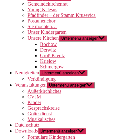
Gemeindekirchenrat
Young & Jesus
Pfadfinder – der Stamm Krusevica
Posaunenchor
Sie möchten…
Unser Kindergarten
Unsere Kirchen
Untermenü anzeigen
Bochow
Derwitz
Groß Kreutz
Krielow
Schmergow
Neuigkeiten
Untermenü anzeigen
Verkündigung
Veranstaltungen
Untermenü anzeigen
Außerkirchliches
CVJM
Kinder
Gesprächskreise
Gottesdienst
Musikalisches
Datenschutz
Downloads
Untermenü anzeigen
Formulare Kindergarten