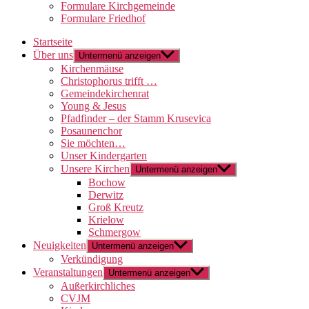
Formulare Kirchgemeinde
Formulare Friedhof
Startseite
Über uns
Untermenü anzeigen
Kirchenmäuse
Christophorus trifft …
Gemeindekirchenrat
Young & Jesus
Pfadfinder – der Stamm Krusevica
Posaunenchor
Sie möchten…
Unser Kindergarten
Unsere Kirchen
Untermenü anzeigen
Bochow
Derwitz
Groß Kreutz
Krielow
Schmergow
Neuigkeiten
Untermenü anzeigen
Verkündigung
Veranstaltungen
Untermenü anzeigen
Außerkirchliches
CVJM