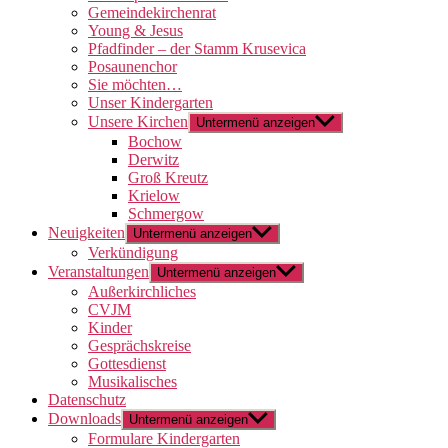
Gemeindekirchenrat
Young & Jesus
Pfadfinder – der Stamm Krusevica
Posaunenchor
Sie möchten…
Unser Kindergarten
Unsere Kirchen
Untermenü anzeigen
Bochow
Derwitz
Groß Kreutz
Krielow
Schmergow
Neuigkeiten
Untermenü anzeigen
Verkündigung
Veranstaltungen
Untermenü anzeigen
Außerkirchliches
CVJM
Kinder
Gesprächskreise
Gottesdienst
Musikalisches
Datenschutz
Downloads
Untermenü anzeigen
Formulare Kindergarten