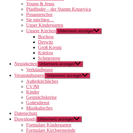
Young & Jesus
Pfadfinder – der Stamm Krusevica
Posaunenchor
Sie möchten…
Unser Kindergarten
Unsere Kirchen
Untermenü anzeigen
Bochow
Derwitz
Groß Kreutz
Krielow
Schmergow
Neuigkeiten
Untermenü anzeigen
Verkündigung
Veranstaltungen
Untermenü anzeigen
Außerkirchliches
CVJM
Kinder
Gesprächskreise
Gottesdienst
Musikalisches
Datenschutz
Downloads
Untermenü anzeigen
Formulare Kindergarten
Formulare Kirchgemeinde