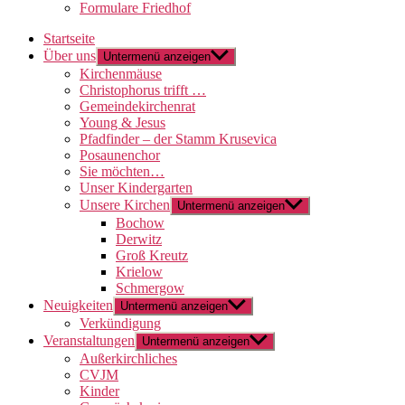
Formulare Friedhof
Startseite
Über uns
Untermenü anzeigen
Kirchenmäuse
Christophorus trifft …
Gemeindekirchenrat
Young & Jesus
Pfadfinder – der Stamm Krusevica
Posaunenchor
Sie möchten…
Unser Kindergarten
Unsere Kirchen
Untermenü anzeigen
Bochow
Derwitz
Groß Kreutz
Krielow
Schmergow
Neuigkeiten
Untermenü anzeigen
Verkündigung
Veranstaltungen
Untermenü anzeigen
Außerkirchliches
CVJM
Kinder