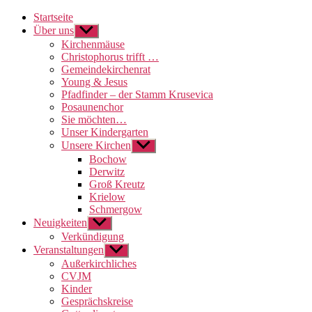
Startseite
Über uns
Untermenü
anzeigen
Kirchenmäuse
Christophorus trifft …
Gemeindekirchenrat
Young & Jesus
Pfadfinder – der Stamm Krusevica
Posaunenchor
Sie möchten…
Unser Kindergarten
Unsere Kirchen
Untermenü
anzeigen
Bochow
Derwitz
Groß Kreutz
Krielow
Schmergow
Neuigkeiten
Untermenü
anzeigen
Verkündigung
Veranstaltungen
Untermenü
anzeigen
Außerkirchliches
CVJM
Kinder
Gesprächskreise