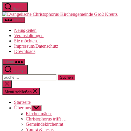
Direkt
Suchen
zum
Evange
Inhalt
Christo
wechseln
Menü
Kirche
Groß
Neuigkeiten
Kreutz
Veranstaltungen
Sie möchten…
Impressum/Datenschutz
Downloads
Menü
Suchen
Suche
nach:
Suche
schließen
Menü schließen
Startseite
Über uns
Untermenü
anzeigen
Kirchenmäuse
Christophorus trifft …
Gemeindekirchenrat
Young & Jesus