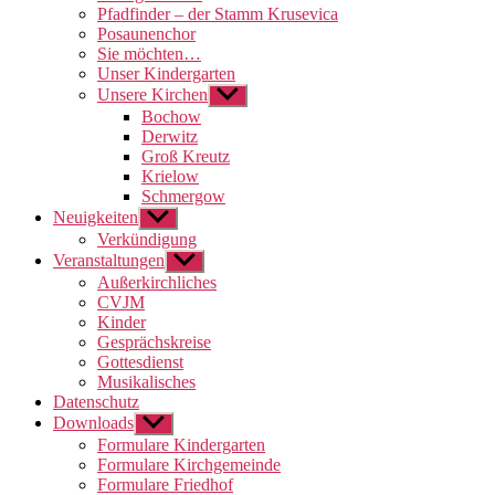
Pfadfinder – der Stamm Krusevica
Posaunenchor
Sie möchten…
Unser Kindergarten
Unsere Kirchen
Untermenü
anzeigen
Bochow
Derwitz
Groß Kreutz
Krielow
Schmergow
Neuigkeiten
Untermenü
anzeigen
Verkündigung
Veranstaltungen
Untermenü
anzeigen
Außerkirchliches
CVJM
Kinder
Gesprächskreise
Gottesdienst
Musikalisches
Datenschutz
Downloads
Untermenü
anzeigen
Formulare Kindergarten
Formulare Kirchgemeinde
Formulare Friedhof