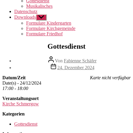
Gottesdienst
Musikalisches
Datenschutz
Downloads
Untermenü
anzeigen
Formulare Kindergarten
Formulare Kirchgemeinde
Formulare Friedhof
Gottesdienst
Beitragsautor
Von
Fabienne Schäfer
Beitragsdatum
24. Dezember 2024
Datum/Zeit
Karte nicht verfügbar
Date(s) - 24/12/2024
17:00 - 18:00
Veranstaltungsort
Kirche Schmergow
Kategorien
Gottesdienst