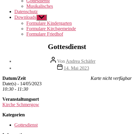
Gottesdienst
Musikalisches
Datenschutz
Downloads
Untermenü
anzeigen
Formulare Kindergarten
Formulare Kirchgemeinde
Formulare Friedhof
Gottesdienst
Beitragsautor
Von
Andrea Schäfer
Beitragsdatum
14. Mai 2023
Datum/Zeit
Karte nicht verfügbar
Date(s) - 14/05/2023
10:30 - 11:30
Veranstaltungsort
Kirche Schmergow
Kategorien
Gottesdienst