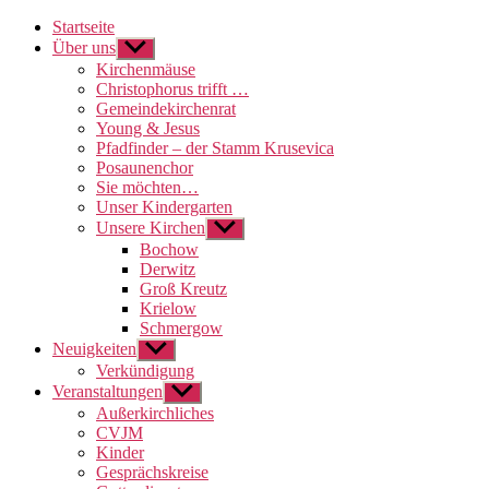
Startseite
Über uns
Untermenü
anzeigen
Kirchenmäuse
Christophorus trifft …
Gemeindekirchenrat
Young & Jesus
Pfadfinder – der Stamm Krusevica
Posaunenchor
Sie möchten…
Unser Kindergarten
Unsere Kirchen
Untermenü
anzeigen
Bochow
Derwitz
Groß Kreutz
Krielow
Schmergow
Neuigkeiten
Untermenü
anzeigen
Verkündigung
Veranstaltungen
Untermenü
anzeigen
Außerkirchliches
CVJM
Kinder
Gesprächskreise