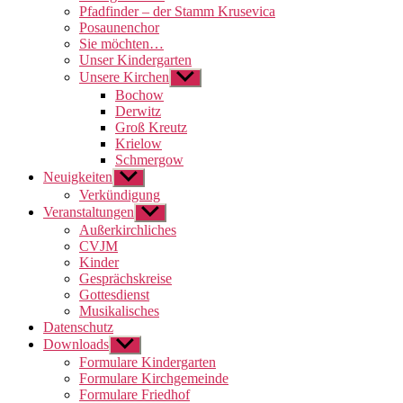
Pfadfinder – der Stamm Krusevica
Posaunenchor
Sie möchten…
Unser Kindergarten
Unsere Kirchen
Untermenü
anzeigen
Bochow
Derwitz
Groß Kreutz
Krielow
Schmergow
Neuigkeiten
Untermenü
anzeigen
Verkündigung
Veranstaltungen
Untermenü
anzeigen
Außerkirchliches
CVJM
Kinder
Gesprächskreise
Gottesdienst
Musikalisches
Datenschutz
Downloads
Untermenü
anzeigen
Formulare Kindergarten
Formulare Kirchgemeinde
Formulare Friedhof