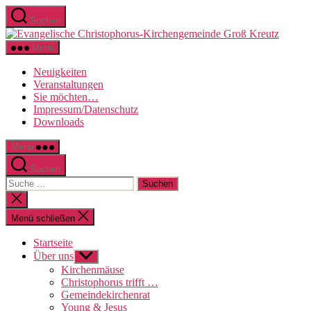
Direkt
Suchen
zum
Evange
Inhalt
Christo
wechseln
Menü
Kirche
Groß
Neuigkeiten
Kreutz
Veranstaltungen
Sie möchten…
Impressum/Datenschutz
Downloads
Menü
Suchen
Suche
nach:
Suche
schließen
Menü schließen
Startseite
Über uns
Untermenü
anzeigen
Kirchenmäuse
Christophorus trifft …
Gemeindekirchenrat
Young & Jesus