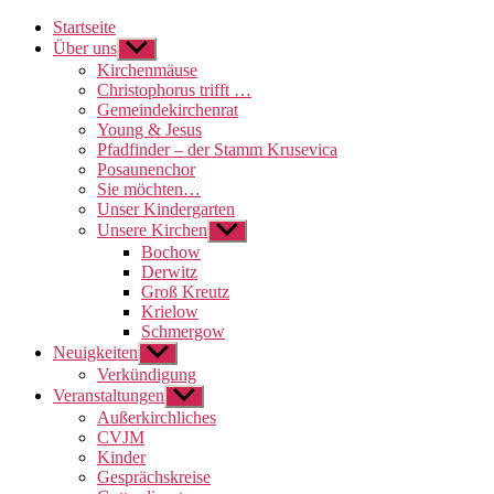
Startseite
Über uns
Untermenü
anzeigen
Kirchenmäuse
Christophorus trifft …
Gemeindekirchenrat
Young & Jesus
Pfadfinder – der Stamm Krusevica
Posaunenchor
Sie möchten…
Unser Kindergarten
Unsere Kirchen
Untermenü
anzeigen
Bochow
Derwitz
Groß Kreutz
Krielow
Schmergow
Neuigkeiten
Untermenü
anzeigen
Verkündigung
Veranstaltungen
Untermenü
anzeigen
Außerkirchliches
CVJM
Kinder
Gesprächskreise