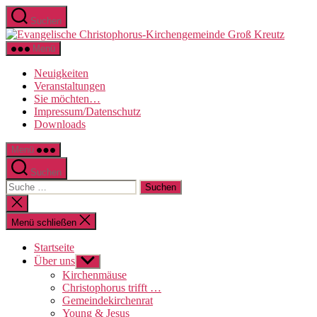
Direkt
Suchen
zum
Evange
Inhalt
Christo
wechseln
Menü
Kirche
Groß
Neuigkeiten
Kreutz
Veranstaltungen
Sie möchten…
Impressum/Datenschutz
Downloads
Menü
Suchen
Suche
nach:
Suche
schließen
Menü schließen
Startseite
Über uns
Untermenü
anzeigen
Kirchenmäuse
Christophorus trifft …
Gemeindekirchenrat
Young & Jesus