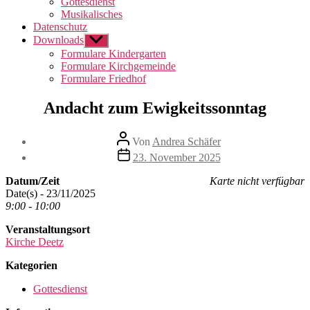
Gottesdienst
Musikalisches
Datenschutz
Downloads
Untermenü
anzeigen
Formulare Kindergarten
Formulare Kirchgemeinde
Formulare Friedhof
Andacht zum Ewigkeitssonntag
Beitragsautor
Von
Andrea Schäfer
Beitragsdatum
23. November 2025
Datum/Zeit
Karte nicht verfügbar
Date(s) - 23/11/2025
9:00 - 10:00
Veranstaltungsort
Kirche Deetz
Kategorien
Gottesdienst