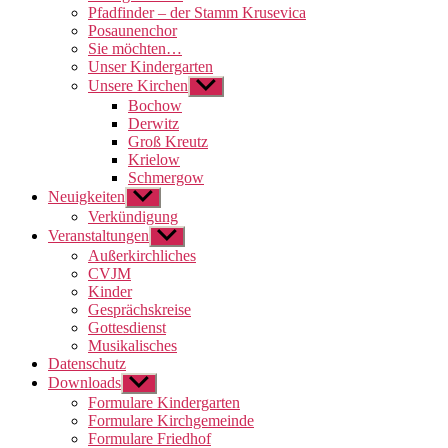
Pfadfinder – der Stamm Krusevica
Posaunenchor
Sie möchten…
Unser Kindergarten
Unsere Kirchen
Untermenü
anzeigen
Bochow
Derwitz
Groß Kreutz
Krielow
Schmergow
Neuigkeiten
Untermenü
anzeigen
Verkündigung
Veranstaltungen
Untermenü
anzeigen
Außerkirchliches
CVJM
Kinder
Gesprächskreise
Gottesdienst
Musikalisches
Datenschutz
Downloads
Untermenü
anzeigen
Formulare Kindergarten
Formulare Kirchgemeinde
Formulare Friedhof