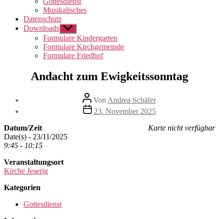
Gottesdienst
Musikalisches
Datenschutz
Downloads
Untermenü
anzeigen
Formulare Kindergarten
Formulare Kirchgemeinde
Formulare Friedhof
Andacht zum Ewigkeitssonntag
Beitragsautor
Von
Andrea Schäfer
Beitragsdatum
23. November 2025
Datum/Zeit
Karte nicht verfügbar
Date(s) - 23/11/2025
9:45 - 10:15
Veranstaltungsort
Kirche Jeserig
Kategorien
Gottesdienst