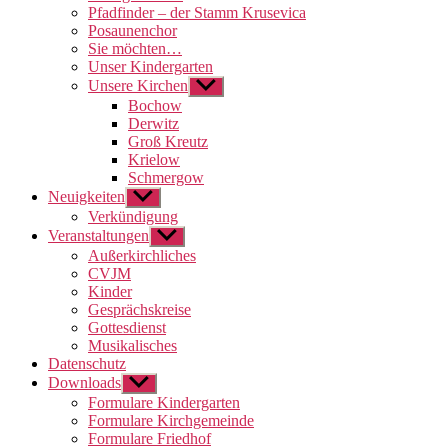
Pfadfinder – der Stamm Krusevica
Posaunenchor
Sie möchten…
Unser Kindergarten
Unsere Kirchen
Untermenü
anzeigen
Bochow
Derwitz
Groß Kreutz
Krielow
Schmergow
Neuigkeiten
Untermenü
anzeigen
Verkündigung
Veranstaltungen
Untermenü
anzeigen
Außerkirchliches
CVJM
Kinder
Gesprächskreise
Gottesdienst
Musikalisches
Datenschutz
Downloads
Untermenü
anzeigen
Formulare Kindergarten
Formulare Kirchgemeinde
Formulare Friedhof