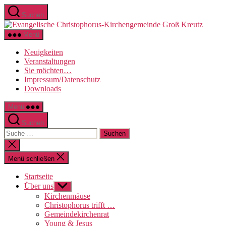
Direkt
Suchen
zum
Evange
Inhalt
Christo
wechseln
Menü
Kirche
Groß
Neuigkeiten
Kreutz
Veranstaltungen
Sie möchten…
Impressum/Datenschutz
Downloads
Menü
Suchen
Suche
nach:
Suche
schließen
Menü schließen
Startseite
Über uns
Untermenü
anzeigen
Kirchenmäuse
Christophorus trifft …
Gemeindekirchenrat
Young & Jesus