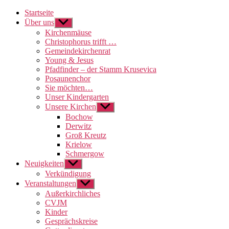
Startseite
Über uns
Untermenü
anzeigen
Kirchenmäuse
Christophorus trifft …
Gemeindekirchenrat
Young & Jesus
Pfadfinder – der Stamm Krusevica
Posaunenchor
Sie möchten…
Unser Kindergarten
Unsere Kirchen
Untermenü
anzeigen
Bochow
Derwitz
Groß Kreutz
Krielow
Schmergow
Neuigkeiten
Untermenü
anzeigen
Verkündigung
Veranstaltungen
Untermenü
anzeigen
Außerkirchliches
CVJM
Kinder
Gesprächskreise