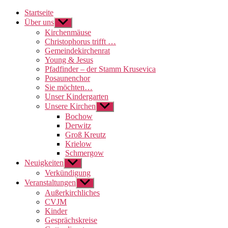
Startseite
Über uns
Untermenü
anzeigen
Kirchenmäuse
Christophorus trifft …
Gemeindekirchenrat
Young & Jesus
Pfadfinder – der Stamm Krusevica
Posaunenchor
Sie möchten…
Unser Kindergarten
Unsere Kirchen
Untermenü
anzeigen
Bochow
Derwitz
Groß Kreutz
Krielow
Schmergow
Neuigkeiten
Untermenü
anzeigen
Verkündigung
Veranstaltungen
Untermenü
anzeigen
Außerkirchliches
CVJM
Kinder
Gesprächskreise