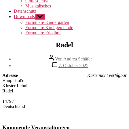
Gottesdienst
Musikalisches
Datenschutz
Downloads
Untermenü
anzeigen
Formulare Kindergarten
Formulare Kirchgemeinde
Formulare Friedhof
Rädel
Beitragsautor
Von
Andrea Schäfer
Beitragsdatum
7. Oktober 2025
Adresse
Karte nicht verfügbar
Hauptstraße
Kloster Lehnin
Rädel
14797
Deutschland
Kommende Veranstaltungen