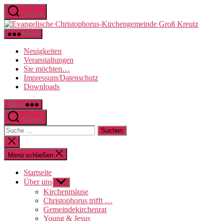
Direkt
Suchen
zum
Evange
Inhalt
Christo
wechseln
Menü
Kirche
Groß
Neuigkeiten
Kreutz
Veranstaltungen
Sie möchten…
Impressum/Datenschutz
Downloads
Menü
Suchen
Suche
nach:
Suche
schließen
Menü schließen
Startseite
Über uns
Untermenü
anzeigen
Kirchenmäuse
Christophorus trifft …
Gemeindekirchenrat
Young & Jesus