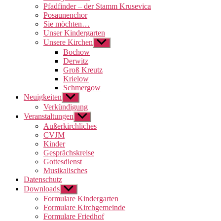
Pfadfinder – der Stamm Krusevica
Posaunenchor
Sie möchten…
Unser Kindergarten
Unsere Kirchen
Untermenü
anzeigen
Bochow
Derwitz
Groß Kreutz
Krielow
Schmergow
Neuigkeiten
Untermenü
anzeigen
Verkündigung
Veranstaltungen
Untermenü
anzeigen
Außerkirchliches
CVJM
Kinder
Gesprächskreise
Gottesdienst
Musikalisches
Datenschutz
Downloads
Untermenü
anzeigen
Formulare Kindergarten
Formulare Kirchgemeinde
Formulare Friedhof