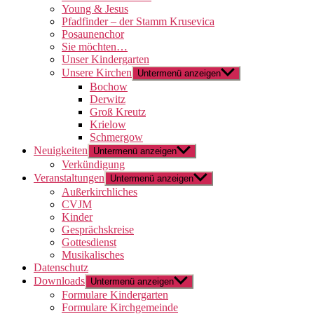
Young & Jesus
Pfadfinder – der Stamm Krusevica
Posaunenchor
Sie möchten…
Unser Kindergarten
Unsere Kirchen
Untermenü anzeigen
Bochow
Derwitz
Groß Kreutz
Krielow
Schmergow
Neuigkeiten
Untermenü anzeigen
Verkündigung
Veranstaltungen
Untermenü anzeigen
Außerkirchliches
CVJM
Kinder
Gesprächskreise
Gottesdienst
Musikalisches
Datenschutz
Downloads
Untermenü anzeigen
Formulare Kindergarten
Formulare Kirchgemeinde