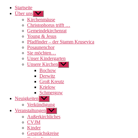
Startseite
Über uns
Untermenü
anzeigen
Kirchenmäuse
Christophorus trifft …
Gemeindekirchenrat
Young & Jesus
Pfadfinder – der Stamm Krusevica
Posaunenchor
Sie möchten…
Unser Kindergarten
Unsere Kirchen
Untermenü
anzeigen
Bochow
Derwitz
Groß Kreutz
Krielow
Schmergow
Neuigkeiten
Untermenü
anzeigen
Verkündigung
Veranstaltungen
Untermenü
anzeigen
Außerkirchliches
CVJM
Kinder
Gesprächskreise