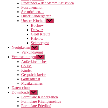
Pfadfinder – der Stamm Krusevica
Posaunenchor
Sie möchten…
Unser Kindergarten
Unsere Kirchen
Untermenü
anzeigen
Bochow
Derwitz
Groß Kreutz
Krielow
Schmergow
Neuigkeiten
Untermenü
anzeigen
Verkündigung
Veranstaltungen
Untermenü
anzeigen
Außerkirchliches
CVJM
Kinder
Gesprächskreise
Gottesdienst
Musikalisches
Datenschutz
Downloads
Untermenü
anzeigen
Formulare Kindergarten
Formulare Kirchgemeinde
Formulare Friedhof