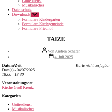
Gottesdienst
Musikalisches
Datenschutz
Downloads
Untermenü
anzeigen
Formulare Kindergarten
Formulare Kirchgemeinde
Formulare Friedhof
TAIZE
Beitragsautor
Von
Andrea Schäfer
Beitragsdatum
4. Juli 2025
Datum/Zeit
Karte nicht verfügbar
Date(s) - 04/07/2025
18:00 - 18:30
Veranstaltungsort
Kirche Groß Kreutz
Kategorien
Gottesdienst
Musikalisches