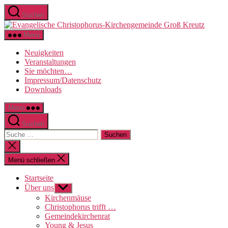
Direkt
Suchen
zum
Evange
Inhalt
Christo
wechseln
Menü
Kirche
Groß
Neuigkeiten
Kreutz
Veranstaltungen
Sie möchten…
Impressum/Datenschutz
Downloads
Menü
Suchen
Suche
nach:
Suche
schließen
Menü schließen
Startseite
Über uns
Untermenü
anzeigen
Kirchenmäuse
Christophorus trifft …
Gemeindekirchenrat
Young & Jesus