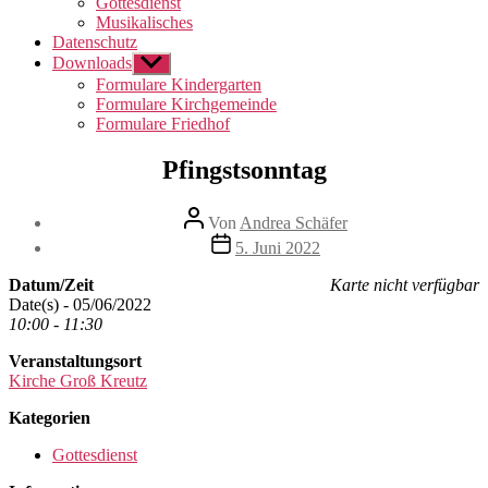
Gottesdienst
Musikalisches
Datenschutz
Downloads
Untermenü
anzeigen
Formulare Kindergarten
Formulare Kirchgemeinde
Formulare Friedhof
Pfingstsonntag
Beitragsautor
Von
Andrea Schäfer
Beitragsdatum
5. Juni 2022
Datum/Zeit
Karte nicht verfügbar
Date(s) - 05/06/2022
10:00 - 11:30
Veranstaltungsort
Kirche Groß Kreutz
Kategorien
Gottesdienst