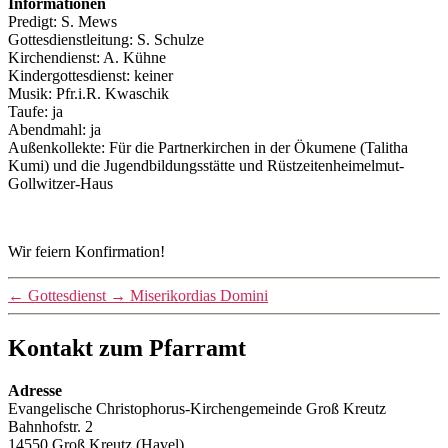
Informationen
Predigt: S. Mews
Gottesdienstleitung: S. Schulze
Kirchendienst: A. Kühne
Kindergottesdienst: keiner
Musik: Pfr.i.R. Kwaschik
Taufe: ja
Abendmahl: ja
Außenkollekte: Für die Partnerkirchen in der Ökumene (Talitha
Kumi) und die Jugendbildungsstätte und Rüstzeitenheimelmut-
Gollwitzer-Haus
Wir feiern Konfirmation!
←
Gottesdienst
→
Miserikordias Domini
Kontakt zum Pfarramt
Adresse
Evangelische Christophorus-Kirchengemeinde Groß Kreutz
Bahnhofstr. 2
14550 Groß Kreutz (Havel)