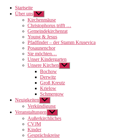
Startseite
Über uns
Untermenü
anzeigen
Kirchenmäuse
Christophorus trifft …
Gemeindekirchenrat
Young & Jesus
Pfadfinder – der Stamm Krusevica
Posaunenchor
Sie möchten…
Unser Kindergarten
Unsere Kirchen
Untermenü
anzeigen
Bochow
Derwitz
Groß Kreutz
Krielow
Schmergow
Neuigkeiten
Untermenü
anzeigen
Verkündigung
Veranstaltungen
Untermenü
anzeigen
Außerkirchliches
CVJM
Kinder
Gesprächskreise