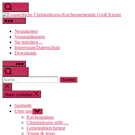
Direkt
Suchen
zum
Evange
Inhalt
Christo
wechseln
Menü
Kirche
Groß
Neuigkeiten
Kreutz
Veranstaltungen
Sie möchten…
Impressum/Datenschutz
Downloads
Menü
Suchen
Suche
nach:
Suche
schließen
Menü schließen
Startseite
Über uns
Untermenü
anzeigen
Kirchenmäuse
Christophorus trifft …
Gemeindekirchenrat
Young & Jesus