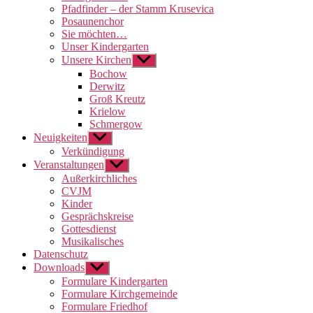
Pfadfinder – der Stamm Krusevica
Posaunenchor
Sie möchten…
Unser Kindergarten
Unsere Kirchen
Untermenü
anzeigen
Bochow
Derwitz
Groß Kreutz
Krielow
Schmergow
Neuigkeiten
Untermenü
anzeigen
Verkündigung
Veranstaltungen
Untermenü
anzeigen
Außerkirchliches
CVJM
Kinder
Gesprächskreise
Gottesdienst
Musikalisches
Datenschutz
Downloads
Untermenü
anzeigen
Formulare Kindergarten
Formulare Kirchgemeinde
Formulare Friedhof