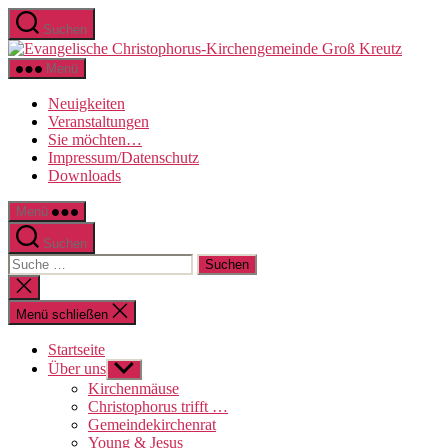
Direkt
Suchen
zum
Evange
Inhalt
Christo
wechseln
Menü
Kirche
Groß
Neuigkeiten
Kreutz
Veranstaltungen
Sie möchten…
Impressum/Datenschutz
Downloads
Menü
Suchen
Suche
nach:
Suche
schließen
Menü schließen
Startseite
Über uns
Untermenü
anzeigen
Kirchenmäuse
Christophorus trifft …
Gemeindekirchenrat
Young & Jesus