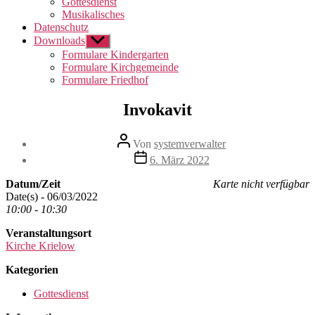
Gottesdienst
Musikalisches
Datenschutz
Downloads
Untermenü
anzeigen
Formulare Kindergarten
Formulare Kirchgemeinde
Formulare Friedhof
Invokavit
Beitragsautor
Von
systemverwalter
Beitragsdatum
6. März 2022
Datum/Zeit
Karte nicht verfügbar
Date(s) - 06/03/2022
10:00 - 10:30
Veranstaltungsort
Kirche Krielow
Kategorien
Gottesdienst