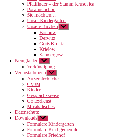
Pfadfinder – der Stamm Krusevica
Posaunenchor
Sie möchten…
Unser Kindergarten
Unsere Kirchen
Untermenü
anzeigen
Bochow
Derwitz
Groß Kreutz
Krielow
Schmergow
Neuigkeiten
Untermenü
anzeigen
Verkündigung
Veranstaltungen
Untermenü
anzeigen
Außerkirchliches
CVJM
Kinder
Gesprächskreise
Gottesdienst
Musikalisches
Datenschutz
Downloads
Untermenü
anzeigen
Formulare Kindergarten
Formulare Kirchgemeinde
Formulare Friedhof