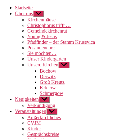
Startseite
Über uns
Untermenü
anzeigen
Kirchenmäuse
Christophorus trifft …
Gemeindekirchenrat
Young & Jesus
Pfadfinder – der Stamm Krusevica
Posaunenchor
Sie möchten…
Unser Kindergarten
Unsere Kirchen
Untermenü
anzeigen
Bochow
Derwitz
Groß Kreutz
Krielow
Schmergow
Neuigkeiten
Untermenü
anzeigen
Verkündigung
Veranstaltungen
Untermenü
anzeigen
Außerkirchliches
CVJM
Kinder
Gesprächskreise