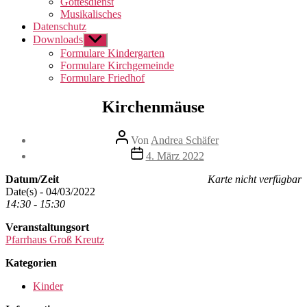
Gottesdienst
Musikalisches
Datenschutz
Downloads
Untermenü
anzeigen
Formulare Kindergarten
Formulare Kirchgemeinde
Formulare Friedhof
Kirchenmäuse
Beitragsautor
Von
Andrea Schäfer
Beitragsdatum
4. März 2022
Datum/Zeit
Karte nicht verfügbar
Date(s) - 04/03/2022
14:30 - 15:30
Veranstaltungsort
Pfarrhaus Groß Kreutz
Kategorien
Kinder