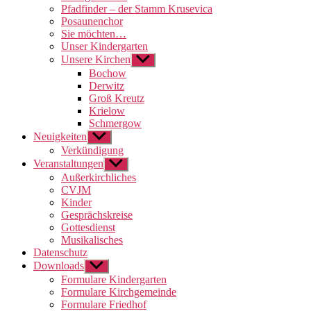
Pfadfinder – der Stamm Krusevica
Posaunenchor
Sie möchten…
Unser Kindergarten
Unsere Kirchen
Untermenü
anzeigen
Bochow
Derwitz
Groß Kreutz
Krielow
Schmergow
Neuigkeiten
Untermenü
anzeigen
Verkündigung
Veranstaltungen
Untermenü
anzeigen
Außerkirchliches
CVJM
Kinder
Gesprächskreise
Gottesdienst
Musikalisches
Datenschutz
Downloads
Untermenü
anzeigen
Formulare Kindergarten
Formulare Kirchgemeinde
Formulare Friedhof