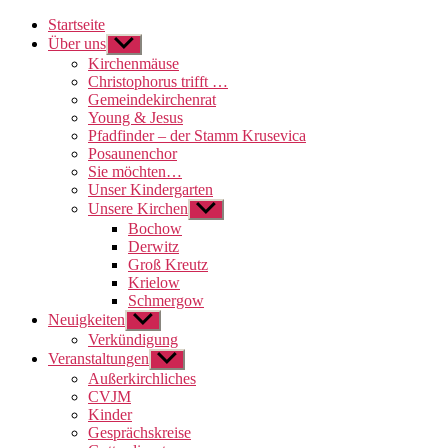
Startseite
Über uns
Untermenü
anzeigen
Kirchenmäuse
Christophorus trifft …
Gemeindekirchenrat
Young & Jesus
Pfadfinder – der Stamm Krusevica
Posaunenchor
Sie möchten…
Unser Kindergarten
Unsere Kirchen
Untermenü
anzeigen
Bochow
Derwitz
Groß Kreutz
Krielow
Schmergow
Neuigkeiten
Untermenü
anzeigen
Verkündigung
Veranstaltungen
Untermenü
anzeigen
Außerkirchliches
CVJM
Kinder
Gesprächskreise