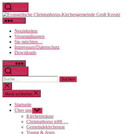
Direkt
Suchen
zum
Evange
Inhalt
Christo
wechseln
Menü
Kirche
Groß
Neuigkeiten
Kreutz
Veranstaltungen
Sie möchten…
Impressum/Datenschutz
Downloads
Menü
Suchen
Suche
nach:
Suche
schließen
Menü schließen
Startseite
Über uns
Untermenü
anzeigen
Kirchenmäuse
Christophorus trifft …
Gemeindekirchenrat
Young & Jesus