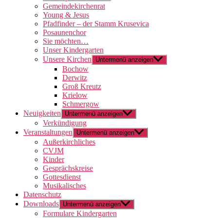
Gemeindekirchenrat
Young & Jesus
Pfadfinder – der Stamm Krusevica
Posaunenchor
Sie möchten…
Unser Kindergarten
Unsere Kirchen
Untermenü anzeigen
Bochow
Derwitz
Groß Kreutz
Krielow
Schmergow
Neuigkeiten
Untermenü anzeigen
Verkündigung
Veranstaltungen
Untermenü anzeigen
Außerkirchliches
CVJM
Kinder
Gesprächskreise
Gottesdienst
Musikalisches
Datenschutz
Downloads
Untermenü anzeigen
Formulare Kindergarten