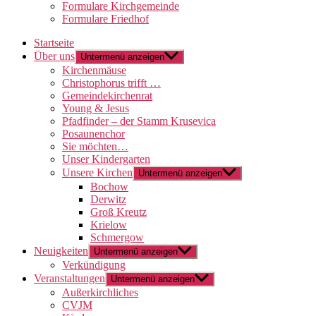
Formulare Kirchgemeinde
Formulare Friedhof
Startseite
Über uns
Untermenü anzeigen
Kirchenmäuse
Christophorus trifft …
Gemeindekirchenrat
Young & Jesus
Pfadfinder – der Stamm Krusevica
Posaunenchor
Sie möchten…
Unser Kindergarten
Unsere Kirchen
Untermenü anzeigen
Bochow
Derwitz
Groß Kreutz
Krielow
Schmergow
Neuigkeiten
Untermenü anzeigen
Verkündigung
Veranstaltungen
Untermenü anzeigen
Außerkirchliches
CVJM