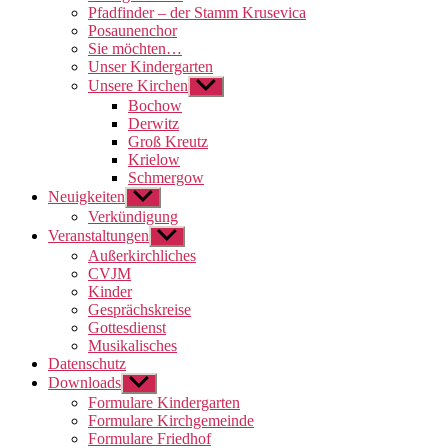
Pfadfinder – der Stamm Krusevica
Posaunenchor
Sie möchten…
Unser Kindergarten
Unsere Kirchen
Untermenü
anzeigen
Bochow
Derwitz
Groß Kreutz
Krielow
Schmergow
Neuigkeiten
Untermenü
anzeigen
Verkündigung
Veranstaltungen
Untermenü
anzeigen
Außerkirchliches
CVJM
Kinder
Gesprächskreise
Gottesdienst
Musikalisches
Datenschutz
Downloads
Untermenü
anzeigen
Formulare Kindergarten
Formulare Kirchgemeinde
Formulare Friedhof