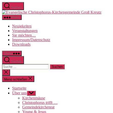
Direkt
Suchen
zum
Evange
Inhalt
Christo
wechseln
Menü
Kirche
Groß
Neuigkeiten
Kreutz
Veranstaltungen
Sie möchten…
Impressum/Datenschutz
Downloads
Menü
Suchen
Suche
nach:
Suche
schließen
Menü schließen
Startseite
Über uns
Untermenü
anzeigen
Kirchenmäuse
Christophorus trifft …
Gemeindekirchenrat
Young & Jesus