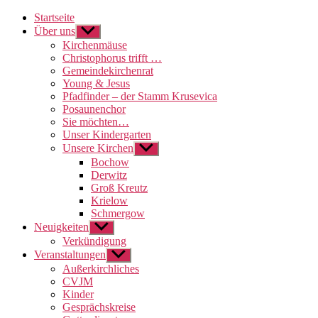
Startseite
Über uns
Untermenü
anzeigen
Kirchenmäuse
Christophorus trifft …
Gemeindekirchenrat
Young & Jesus
Pfadfinder – der Stamm Krusevica
Posaunenchor
Sie möchten…
Unser Kindergarten
Unsere Kirchen
Untermenü
anzeigen
Bochow
Derwitz
Groß Kreutz
Krielow
Schmergow
Neuigkeiten
Untermenü
anzeigen
Verkündigung
Veranstaltungen
Untermenü
anzeigen
Außerkirchliches
CVJM
Kinder
Gesprächskreise