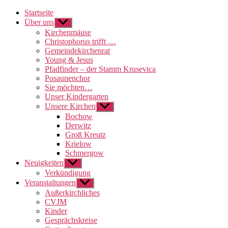
Startseite
Über uns
Untermenü
anzeigen
Kirchenmäuse
Christophorus trifft …
Gemeindekirchenrat
Young & Jesus
Pfadfinder – der Stamm Krusevica
Posaunenchor
Sie möchten…
Unser Kindergarten
Unsere Kirchen
Untermenü
anzeigen
Bochow
Derwitz
Groß Kreutz
Krielow
Schmergow
Neuigkeiten
Untermenü
anzeigen
Verkündigung
Veranstaltungen
Untermenü
anzeigen
Außerkirchliches
CVJM
Kinder
Gesprächskreise