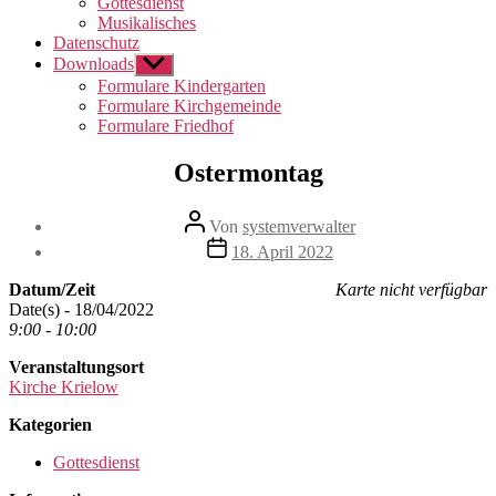
Gottesdienst
Musikalisches
Datenschutz
Downloads
Untermenü
anzeigen
Formulare Kindergarten
Formulare Kirchgemeinde
Formulare Friedhof
Ostermontag
Beitragsautor
Von
systemverwalter
Beitragsdatum
18. April 2022
Datum/Zeit
Karte nicht verfügbar
Date(s) - 18/04/2022
9:00 - 10:00
Veranstaltungsort
Kirche Krielow
Kategorien
Gottesdienst