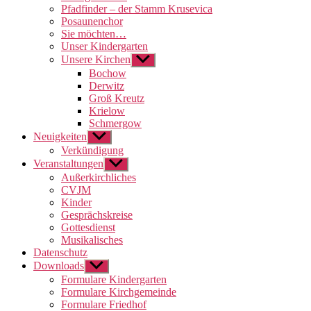
Pfadfinder – der Stamm Krusevica
Posaunenchor
Sie möchten…
Unser Kindergarten
Unsere Kirchen
Untermenü
anzeigen
Bochow
Derwitz
Groß Kreutz
Krielow
Schmergow
Neuigkeiten
Untermenü
anzeigen
Verkündigung
Veranstaltungen
Untermenü
anzeigen
Außerkirchliches
CVJM
Kinder
Gesprächskreise
Gottesdienst
Musikalisches
Datenschutz
Downloads
Untermenü
anzeigen
Formulare Kindergarten
Formulare Kirchgemeinde
Formulare Friedhof