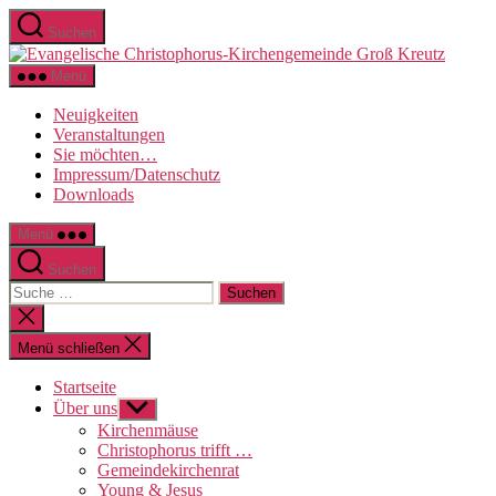
Direkt
Suchen
zum
Evange
Inhalt
Christo
wechseln
Menü
Kirche
Groß
Neuigkeiten
Kreutz
Veranstaltungen
Sie möchten…
Impressum/Datenschutz
Downloads
Menü
Suchen
Suche
nach:
Suche
schließen
Menü schließen
Startseite
Über uns
Untermenü
anzeigen
Kirchenmäuse
Christophorus trifft …
Gemeindekirchenrat
Young & Jesus