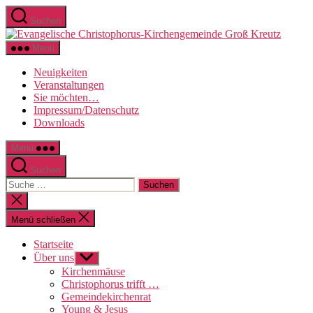
Direkt
Suchen
zum
Evange
Inhalt
Christo
wechseln
Menü
Kirche
Groß
Neuigkeiten
Kreutz
Veranstaltungen
Sie möchten…
Impressum/Datenschutz
Downloads
Menü
Suchen
Suche
nach:
Suche
schließen
Menü schließen
Startseite
Über uns
Untermenü
anzeigen
Kirchenmäuse
Christophorus trifft …
Gemeindekirchenrat
Young & Jesus