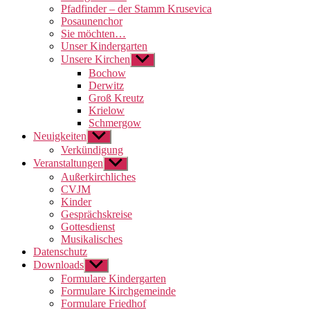
Pfadfinder – der Stamm Krusevica
Posaunenchor
Sie möchten…
Unser Kindergarten
Unsere Kirchen
Untermenü
anzeigen
Bochow
Derwitz
Groß Kreutz
Krielow
Schmergow
Neuigkeiten
Untermenü
anzeigen
Verkündigung
Veranstaltungen
Untermenü
anzeigen
Außerkirchliches
CVJM
Kinder
Gesprächskreise
Gottesdienst
Musikalisches
Datenschutz
Downloads
Untermenü
anzeigen
Formulare Kindergarten
Formulare Kirchgemeinde
Formulare Friedhof