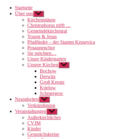
Startseite
Über uns
Untermenü
anzeigen
Kirchenmäuse
Christophorus trifft …
Gemeindekirchenrat
Young & Jesus
Pfadfinder – der Stamm Krusevica
Posaunenchor
Sie möchten…
Unser Kindergarten
Unsere Kirchen
Untermenü
anzeigen
Bochow
Derwitz
Groß Kreutz
Krielow
Schmergow
Neuigkeiten
Untermenü
anzeigen
Verkündigung
Veranstaltungen
Untermenü
anzeigen
Außerkirchliches
CVJM
Kinder
Gesprächskreise