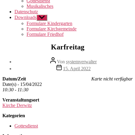
Gottesdienst
Musikalisches
Datenschutz
Downloads
Untermenü
anzeigen
Formulare Kindergarten
Formulare Kirchgemeinde
Formulare Friedhof
Karfreitag
Beitragsautor
Von
systemverwalter
Beitragsdatum
15. April 2022
Datum/Zeit
Karte nicht verfügbar
Date(s) - 15/04/2022
10:30 - 11:30
Veranstaltungsort
Kirche Derwitz
Kategorien
Gottesdienst