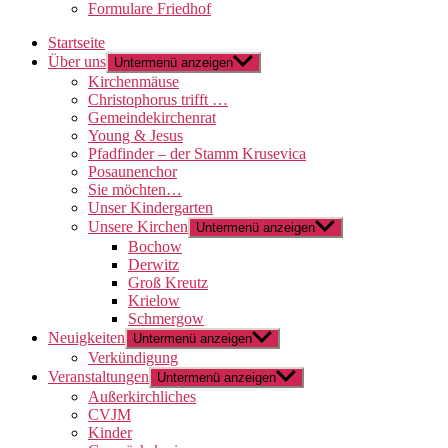
Formulare Friedhof
Startseite
Über uns
Untermenü anzeigen
Kirchenmäuse
Christophorus trifft …
Gemeindekirchenrat
Young & Jesus
Pfadfinder – der Stamm Krusevica
Posaunenchor
Sie möchten…
Unser Kindergarten
Unsere Kirchen
Untermenü anzeigen
Bochow
Derwitz
Groß Kreutz
Krielow
Schmergow
Neuigkeiten
Untermenü anzeigen
Verkündigung
Veranstaltungen
Untermenü anzeigen
Außerkirchliches
CVJM
Kinder