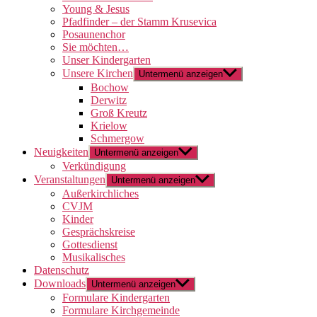
Young & Jesus
Pfadfinder – der Stamm Krusevica
Posaunenchor
Sie möchten…
Unser Kindergarten
Unsere Kirchen
Untermenü anzeigen
Bochow
Derwitz
Groß Kreutz
Krielow
Schmergow
Neuigkeiten
Untermenü anzeigen
Verkündigung
Veranstaltungen
Untermenü anzeigen
Außerkirchliches
CVJM
Kinder
Gesprächskreise
Gottesdienst
Musikalisches
Datenschutz
Downloads
Untermenü anzeigen
Formulare Kindergarten
Formulare Kirchgemeinde