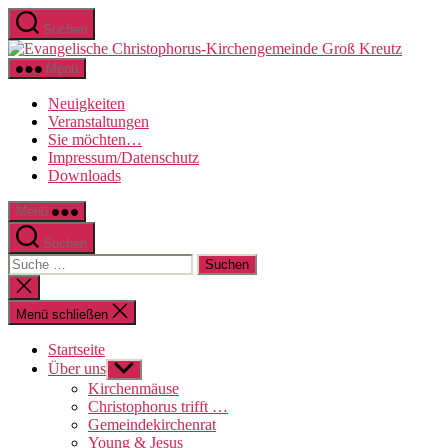
Direkt
Suchen
zum
Evange
Inhalt
Christo
wechseln
Menü
Kirche
Groß
Neuigkeiten
Kreutz
Veranstaltungen
Sie möchten…
Impressum/Datenschutz
Downloads
Menü
Suchen
Suche
nach:
Suche
schließen
Menü schließen
Startseite
Über uns
Untermenü
anzeigen
Kirchenmäuse
Christophorus trifft …
Gemeindekirchenrat
Young & Jesus