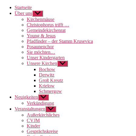
Startseite
Über uns
Untermenü
anzeigen
Kirchenmäuse
Christophorus trifft …
Gemeindekirchenrat
Young & Jesus
Pfadfinder – der Stamm Krusevica
Posaunenchor
Sie möchten…
Unser Kindergarten
Unsere Kirchen
Untermenü
anzeigen
Bochow
Derwitz
Groß Kreutz
Krielow
Schmergow
Neuigkeiten
Untermenü
anzeigen
Verkündigung
Veranstaltungen
Untermenü
anzeigen
Außerkirchliches
CVJM
Kinder
Gesprächskreise