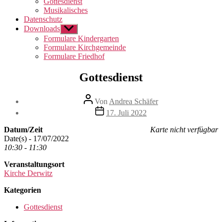
Gottesdienst
Musikalisches
Datenschutz
Downloads
Untermenü
anzeigen
Formulare Kindergarten
Formulare Kirchgemeinde
Formulare Friedhof
Gottesdienst
Beitragsautor
Von
Andrea Schäfer
Beitragsdatum
17. Juli 2022
Datum/Zeit
Karte nicht verfügbar
Date(s) - 17/07/2022
10:30 - 11:30
Veranstaltungsort
Kirche Derwitz
Kategorien
Gottesdienst