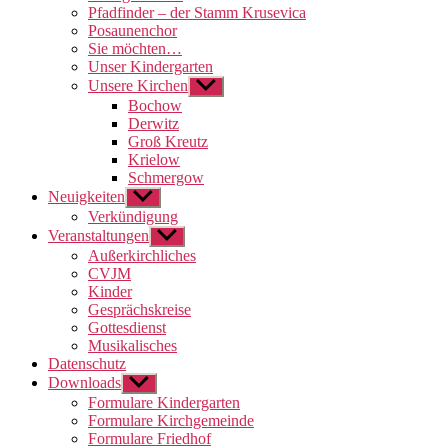
Pfadfinder – der Stamm Krusevica
Posaunenchor
Sie möchten…
Unser Kindergarten
Unsere Kirchen
Untermenü
anzeigen
Bochow
Derwitz
Groß Kreutz
Krielow
Schmergow
Neuigkeiten
Untermenü
anzeigen
Verkündigung
Veranstaltungen
Untermenü
anzeigen
Außerkirchliches
CVJM
Kinder
Gesprächskreise
Gottesdienst
Musikalisches
Datenschutz
Downloads
Untermenü
anzeigen
Formulare Kindergarten
Formulare Kirchgemeinde
Formulare Friedhof