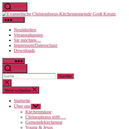
Direkt
Suchen
zum
Evange
Inhalt
Christo
wechseln
Menü
Kirche
Groß
Neuigkeiten
Kreutz
Veranstaltungen
Sie möchten…
Impressum/Datenschutz
Downloads
Menü
Suchen
Suche
nach:
Suche
schließen
Menü schließen
Startseite
Über uns
Untermenü
anzeigen
Kirchenmäuse
Christophorus trifft …
Gemeindekirchenrat
Young & Jesus