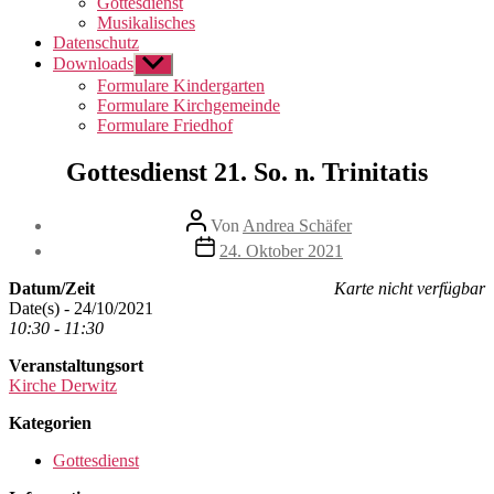
Gottesdienst
Musikalisches
Datenschutz
Downloads
Untermenü
anzeigen
Formulare Kindergarten
Formulare Kirchgemeinde
Formulare Friedhof
Gottesdienst 21. So. n. Trinitatis
Beitragsautor
Von
Andrea Schäfer
Beitragsdatum
24. Oktober 2021
Datum/Zeit
Karte nicht verfügbar
Date(s) - 24/10/2021
10:30 - 11:30
Veranstaltungsort
Kirche Derwitz
Kategorien
Gottesdienst