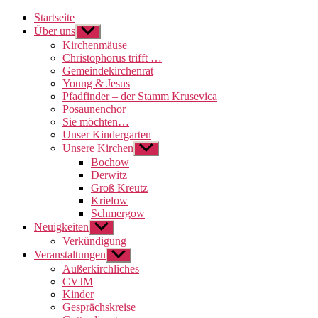
Startseite
Über uns
Untermenü
anzeigen
Kirchenmäuse
Christophorus trifft …
Gemeindekirchenrat
Young & Jesus
Pfadfinder – der Stamm Krusevica
Posaunenchor
Sie möchten…
Unser Kindergarten
Unsere Kirchen
Untermenü
anzeigen
Bochow
Derwitz
Groß Kreutz
Krielow
Schmergow
Neuigkeiten
Untermenü
anzeigen
Verkündigung
Veranstaltungen
Untermenü
anzeigen
Außerkirchliches
CVJM
Kinder
Gesprächskreise