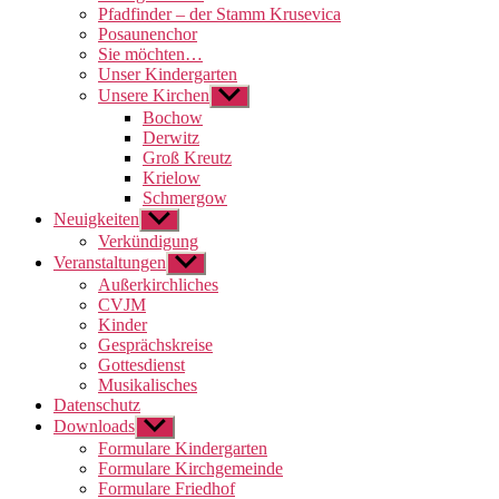
Pfadfinder – der Stamm Krusevica
Posaunenchor
Sie möchten…
Unser Kindergarten
Unsere Kirchen
Untermenü
anzeigen
Bochow
Derwitz
Groß Kreutz
Krielow
Schmergow
Neuigkeiten
Untermenü
anzeigen
Verkündigung
Veranstaltungen
Untermenü
anzeigen
Außerkirchliches
CVJM
Kinder
Gesprächskreise
Gottesdienst
Musikalisches
Datenschutz
Downloads
Untermenü
anzeigen
Formulare Kindergarten
Formulare Kirchgemeinde
Formulare Friedhof