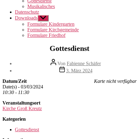
Gottesdienst
Musikalisches
Datenschutz
Downloads
Untermenü
anzeigen
Formulare Kindergarten
Formulare Kirchgemeinde
Formulare Friedhof
Gottesdienst
Beitragsautor
Von
Fabienne Schäfer
Beitragsdatum
3. März 2024
Datum/Zeit
Karte nicht verfügbar
Date(s) - 03/03/2024
10:30 - 11:30
Veranstaltungsort
Kirche Groß Kreutz
Kategorien
Gottesdienst