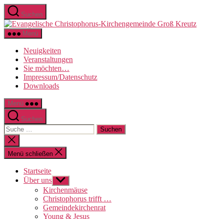
Direkt
Suchen
zum
Evange
Inhalt
Christo
wechseln
Menü
Kirche
Groß
Neuigkeiten
Kreutz
Veranstaltungen
Sie möchten…
Impressum/Datenschutz
Downloads
Menü
Suchen
Suche
nach:
Suche
schließen
Menü schließen
Startseite
Über uns
Untermenü
anzeigen
Kirchenmäuse
Christophorus trifft …
Gemeindekirchenrat
Young & Jesus