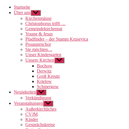
Startseite
Über uns
Untermenü
anzeigen
Kirchenmäuse
Christophorus trifft …
Gemeindekirchenrat
Young & Jesus
Pfadfinder – der Stamm Krusevica
Posaunenchor
Sie möchten…
Unser Kindergarten
Unsere Kirchen
Untermenü
anzeigen
Bochow
Derwitz
Groß Kreutz
Krielow
Schmergow
Neuigkeiten
Untermenü
anzeigen
Verkündigung
Veranstaltungen
Untermenü
anzeigen
Außerkirchliches
CVJM
Kinder
Gesprächskreise