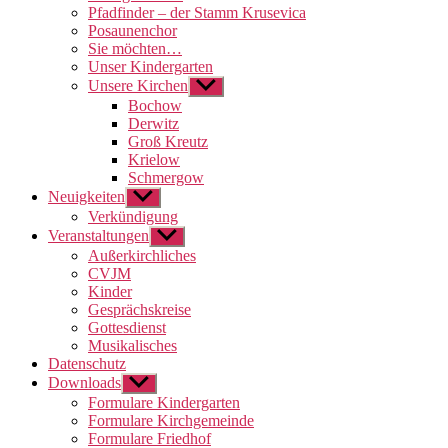
Pfadfinder – der Stamm Krusevica
Posaunenchor
Sie möchten…
Unser Kindergarten
Unsere Kirchen
Untermenü
anzeigen
Bochow
Derwitz
Groß Kreutz
Krielow
Schmergow
Neuigkeiten
Untermenü
anzeigen
Verkündigung
Veranstaltungen
Untermenü
anzeigen
Außerkirchliches
CVJM
Kinder
Gesprächskreise
Gottesdienst
Musikalisches
Datenschutz
Downloads
Untermenü
anzeigen
Formulare Kindergarten
Formulare Kirchgemeinde
Formulare Friedhof