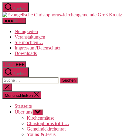
Direkt
Suchen
zum
Evange
Inhalt
Christo
wechseln
Menü
Kirche
Groß
Neuigkeiten
Kreutz
Veranstaltungen
Sie möchten…
Impressum/Datenschutz
Downloads
Menü
Suchen
Suche
nach:
Suche
schließen
Menü schließen
Startseite
Über uns
Untermenü
anzeigen
Kirchenmäuse
Christophorus trifft …
Gemeindekirchenrat
Young & Jesus