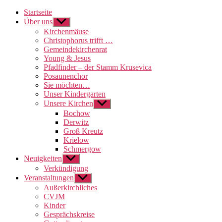
Startseite
Über uns
Untermenü
anzeigen
Kirchenmäuse
Christophorus trifft …
Gemeindekirchenrat
Young & Jesus
Pfadfinder – der Stamm Krusevica
Posaunenchor
Sie möchten…
Unser Kindergarten
Unsere Kirchen
Untermenü
anzeigen
Bochow
Derwitz
Groß Kreutz
Krielow
Schmergow
Neuigkeiten
Untermenü
anzeigen
Verkündigung
Veranstaltungen
Untermenü
anzeigen
Außerkirchliches
CVJM
Kinder
Gesprächskreise