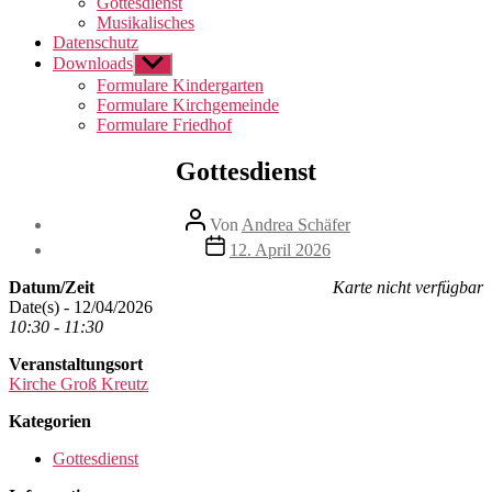
Gottesdienst
Musikalisches
Datenschutz
Downloads
Untermenü
anzeigen
Formulare Kindergarten
Formulare Kirchgemeinde
Formulare Friedhof
Gottesdienst
Beitragsautor
Von
Andrea Schäfer
Beitragsdatum
12. April 2026
Datum/Zeit
Karte nicht verfügbar
Date(s) - 12/04/2026
10:30 - 11:30
Veranstaltungsort
Kirche Groß Kreutz
Kategorien
Gottesdienst