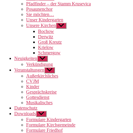
Pfadfinder – der Stamm Krusevica
Posaunenchor
Sie möchten…
Unser Kindergarten
Unsere Kirchen
Untermenü
anzeigen
Bochow
Derwitz
Groß Kreutz
Krielow
Schmergow
Neuigkeiten
Untermenü
anzeigen
Verkündigung
Veranstaltungen
Untermenü
anzeigen
Außerkirchliches
CVJM
Kinder
Gesprächskreise
Gottesdienst
Musikalisches
Datenschutz
Downloads
Untermenü
anzeigen
Formulare Kindergarten
Formulare Kirchgemeinde
Formulare Friedhof