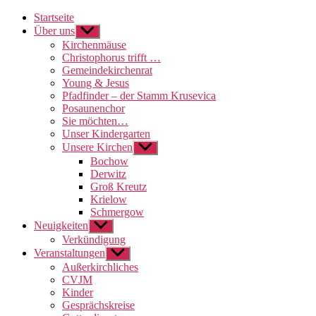
Startseite
Über uns
Untermenü
anzeigen
Kirchenmäuse
Christophorus trifft …
Gemeindekirchenrat
Young & Jesus
Pfadfinder – der Stamm Krusevica
Posaunenchor
Sie möchten…
Unser Kindergarten
Unsere Kirchen
Untermenü
anzeigen
Bochow
Derwitz
Groß Kreutz
Krielow
Schmergow
Neuigkeiten
Untermenü
anzeigen
Verkündigung
Veranstaltungen
Untermenü
anzeigen
Außerkirchliches
CVJM
Kinder
Gesprächskreise