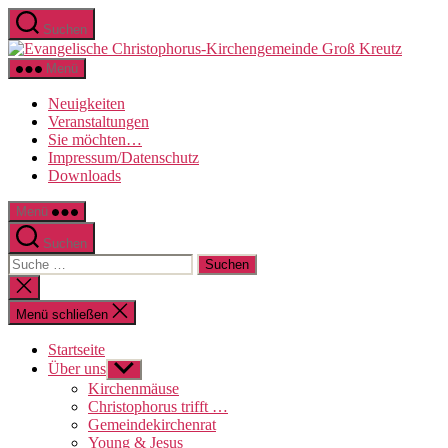
Direkt
Suchen
zum
Evange
Inhalt
Christo
wechseln
Menü
Kirche
Groß
Neuigkeiten
Kreutz
Veranstaltungen
Sie möchten…
Impressum/Datenschutz
Downloads
Menü
Suchen
Suche
nach:
Suche
schließen
Menü schließen
Startseite
Über uns
Untermenü
anzeigen
Kirchenmäuse
Christophorus trifft …
Gemeindekirchenrat
Young & Jesus