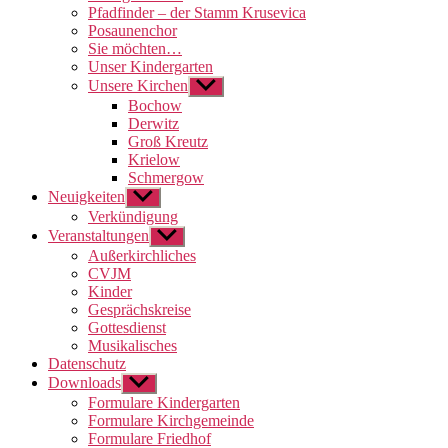
Pfadfinder – der Stamm Krusevica
Posaunenchor
Sie möchten…
Unser Kindergarten
Unsere Kirchen
Untermenü
anzeigen
Bochow
Derwitz
Groß Kreutz
Krielow
Schmergow
Neuigkeiten
Untermenü
anzeigen
Verkündigung
Veranstaltungen
Untermenü
anzeigen
Außerkirchliches
CVJM
Kinder
Gesprächskreise
Gottesdienst
Musikalisches
Datenschutz
Downloads
Untermenü
anzeigen
Formulare Kindergarten
Formulare Kirchgemeinde
Formulare Friedhof