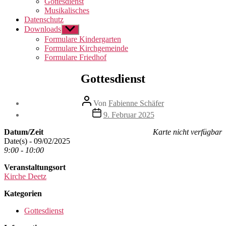
Gottesdienst
Musikalisches
Datenschutz
Downloads
Untermenü
anzeigen
Formulare Kindergarten
Formulare Kirchgemeinde
Formulare Friedhof
Gottesdienst
Beitragsautor
Von
Fabienne Schäfer
Beitragsdatum
9. Februar 2025
Datum/Zeit
Karte nicht verfügbar
Date(s) - 09/02/2025
9:00 - 10:00
Veranstaltungsort
Kirche Deetz
Kategorien
Gottesdienst