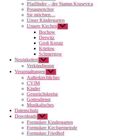
Pfadfinder – der Stamm Krusevica
Posaunenchor
Sie möchten…
Unser Kindergarten
Unsere Kirchen
Untermenü
anzeigen
Bochow
Derwitz
Groß Kreutz
Krielow
Schmergow
Neuigkeiten
Untermenü
anzeigen
Verkündigung
Veranstaltungen
Untermenü
anzeigen
Außerkirchliches
CVJM
Kinder
Gesprächskreise
Gottesdienst
Musikalisches
Datenschutz
Downloads
Untermenü
anzeigen
Formulare Kindergarten
Formulare Kirchgemeinde
Formulare Friedhof