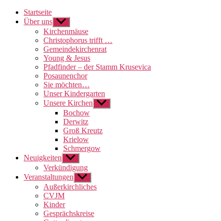
Startseite
Über uns
Untermenü
anzeigen
Kirchenmäuse
Christophorus trifft …
Gemeindekirchenrat
Young & Jesus
Pfadfinder – der Stamm Krusevica
Posaunenchor
Sie möchten…
Unser Kindergarten
Unsere Kirchen
Untermenü
anzeigen
Bochow
Derwitz
Groß Kreutz
Krielow
Schmergow
Neuigkeiten
Untermenü
anzeigen
Verkündigung
Veranstaltungen
Untermenü
anzeigen
Außerkirchliches
CVJM
Kinder
Gesprächskreise