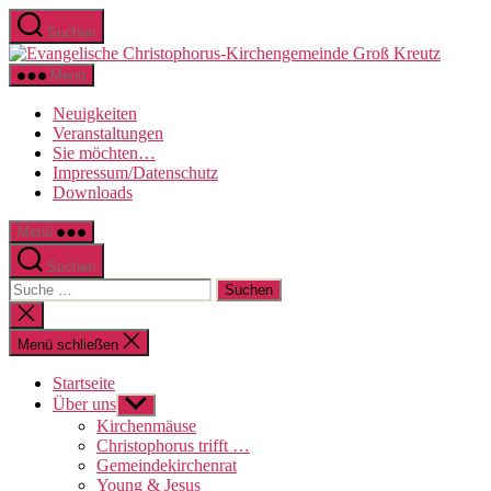
Direkt
Suchen
zum
Evange
Inhalt
Christo
wechseln
Menü
Kirche
Groß
Neuigkeiten
Kreutz
Veranstaltungen
Sie möchten…
Impressum/Datenschutz
Downloads
Menü
Suchen
Suche
nach:
Suche
schließen
Menü schließen
Startseite
Über uns
Untermenü
anzeigen
Kirchenmäuse
Christophorus trifft …
Gemeindekirchenrat
Young & Jesus