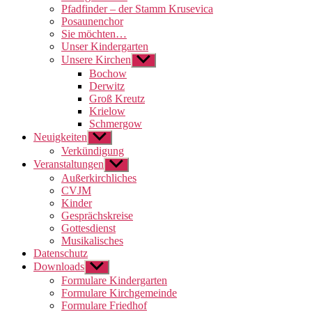
Pfadfinder – der Stamm Krusevica
Posaunenchor
Sie möchten…
Unser Kindergarten
Unsere Kirchen
Untermenü
anzeigen
Bochow
Derwitz
Groß Kreutz
Krielow
Schmergow
Neuigkeiten
Untermenü
anzeigen
Verkündigung
Veranstaltungen
Untermenü
anzeigen
Außerkirchliches
CVJM
Kinder
Gesprächskreise
Gottesdienst
Musikalisches
Datenschutz
Downloads
Untermenü
anzeigen
Formulare Kindergarten
Formulare Kirchgemeinde
Formulare Friedhof