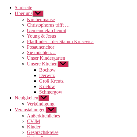
Startseite
Über uns
Untermenü
anzeigen
Kirchenmäuse
Christophorus trifft …
Gemeindekirchenrat
Young & Jesus
Pfadfinder – der Stamm Krusevica
Posaunenchor
Sie möchten…
Unser Kindergarten
Unsere Kirchen
Untermenü
anzeigen
Bochow
Derwitz
Groß Kreutz
Krielow
Schmergow
Neuigkeiten
Untermenü
anzeigen
Verkündigung
Veranstaltungen
Untermenü
anzeigen
Außerkirchliches
CVJM
Kinder
Gesprächskreise