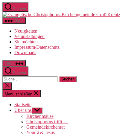
Direkt
Suchen
zum
Evange
Inhalt
Christo
wechseln
Menü
Kirche
Groß
Neuigkeiten
Kreutz
Veranstaltungen
Sie möchten…
Impressum/Datenschutz
Downloads
Menü
Suchen
Suche
nach:
Suche
schließen
Menü schließen
Startseite
Über uns
Untermenü
anzeigen
Kirchenmäuse
Christophorus trifft …
Gemeindekirchenrat
Young & Jesus